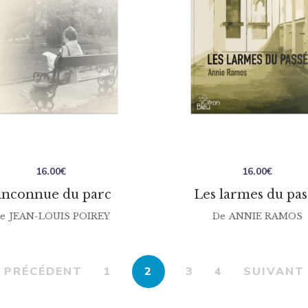
16.00
€
16.00
€
’inconnue du parc
Les larmes du pas
e
JEAN-LOUIS POIREY
De
ANNIE RAMOS
PRÉCÉDENT
1
2
3
4
SUIVANT