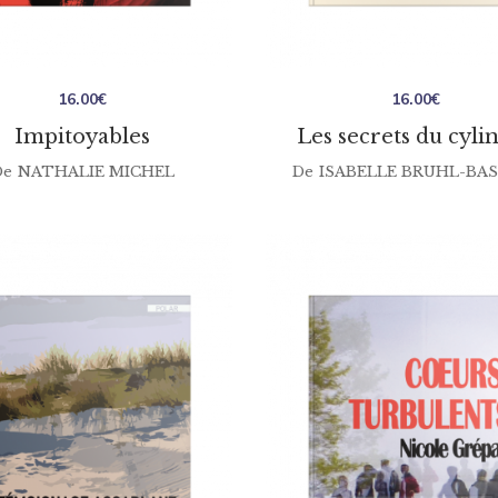
16.00
€
16.00
€
Impitoyables
Les secrets du cyli
De
NATHALIE MICHEL
De
ISABELLE BRUHL-BA