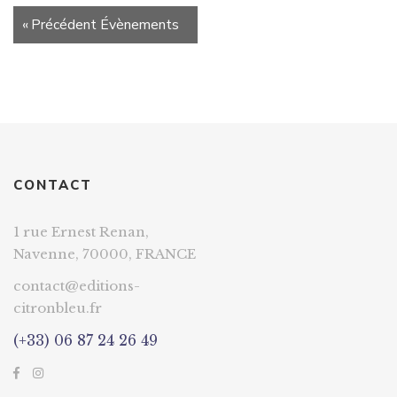
de
Évènements
«
Précédent Évènements
vues
List
Évènements
Navigation
CONTACT
1 rue Ernest Renan,
Navenne, 70000, FRANCE
contact@editions-
citronbleu.fr
(+33) 06 87 24 26 49