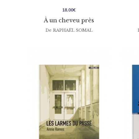
18.00
€
À un cheveu près
De
RAPHAËL SOMAL