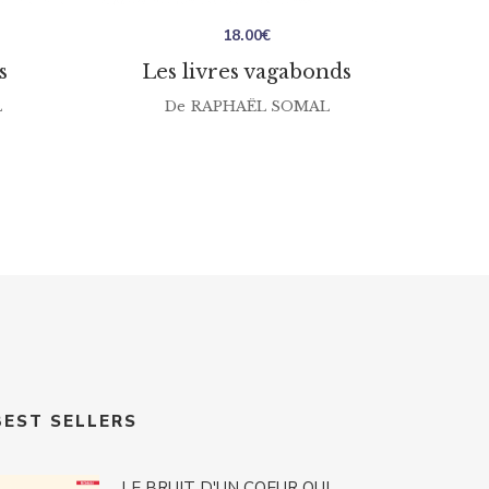
18.00
€
s
Les livres vagabonds
L
De
RAPHAËL SOMAL
BEST SELLERS
LE BRUIT D'UN COEUR QUI