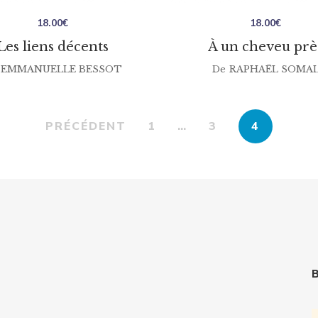
18.00
€
18.00
€
Les liens décents
À un cheveu prè
EMMANUELLE BESSOT
De
RAPHAËL SOMA
PRÉCÉDENT
1
…
3
4