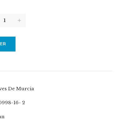
IER
Yves De Murcia
0998-16- 2
an